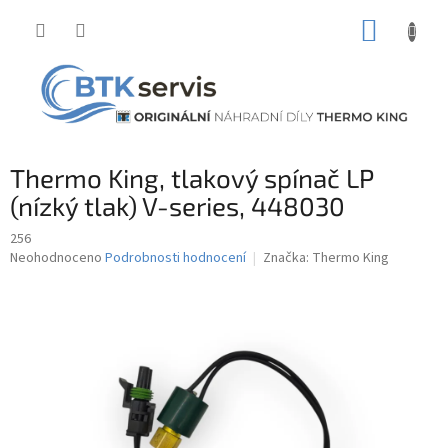
Přejít
NÁKUP
na
obsah
KOŠÍK
Thermo King, tlakový spínač LP
(nízký tlak) V-series, 448030
256
Průměrné
Neohodnoceno
Podrobnosti hodnocení
Značka:
Thermo King
hodnocení
produktu
je
0,0
z
5
hvězdiček.