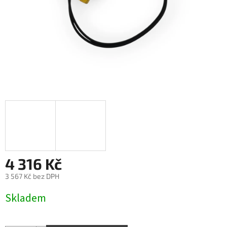
4 316 Kč
3 567 Kč bez DPH
Měrná
Skladem
cena: