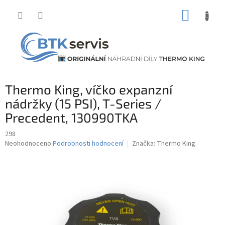
Přejít
NÁKUP
na
obsah
KOŠÍK
Thermo King, víčko expanzní
nádržky (15 PSI), T-Series /
Precedent, 130990TKA
298
Průměrné
Neohodnoceno
Podrobnosti hodnocení
Značka:
Thermo King
hodnocení
produktu
je
0,0
z
5
hvězdiček.