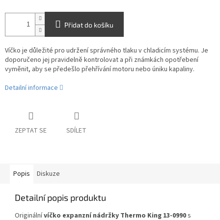
Přidat do košíku
Víčko je důležité pro udržení správného tlaku v chladicím systému. Je
doporučeno jej pravidelně kontrolovat a při známkách opotřebení
vyměnit, aby se předešlo přehřívání motoru nebo úniku kapaliny.
Detailní informace
ZEPTAT SE
SDÍLET
Popis
Diskuze
Detailní popis produktu
Originální
víčko expanzní nádržky Thermo King 13-0990
s