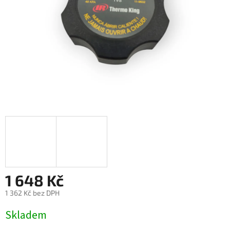
1 648 Kč
1 362 Kč bez DPH
Měrná
Skladem
cena: