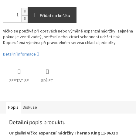
Přidat do košíku
Víčko se používá při opravách nebo výměně expanzní nádržky, zejména
pokud je ventil vadný, netěsní nebo ztrácí schopnost udržet tlak.
Doporučená výměna při pravidelném servisu chladicí jednotky.
Detailní informace
ZEPTAT SE
SDÍLET
Popis
Diskuze
Detailní popis produktu
Originální
víčko expanzní nádržky Thermo King 11‑9632
s