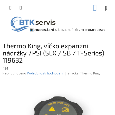
Přejít
NÁKUP
na
obsah
KOŠÍK
Thermo King, víčko expanzní
nádržky 7 PSI (SLX / SB / T-Series),
119632
424
Průměrné
Neohodnoceno
Podrobnosti hodnocení
Značka:
Thermo King
hodnocení
produktu
je
0,0
z
5
hvězdiček.