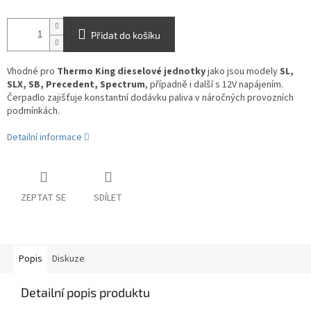
Přidat do košíku
Vhodné pro
Thermo King dieselové jednotky
jako jsou modely
SL,
SLX, SB, Precedent, Spectrum
, případně i další s 12V napájením.
Čerpadlo zajišťuje konstantní dodávku paliva v náročných provozních
podmínkách.
Detailní informace
ZEPTAT SE
SDÍLET
Popis
Diskuze
Detailní popis produktu