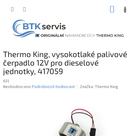
Přejít
NÁKUP
na
obsah
KOŠÍK
Thermo King, vysokotlaké palivové
čerpadlo 12V pro dieselové
jednotky, 417059
631
Průměrné
Neohodnoceno
Podrobnosti hodnocení
Značka:
Thermo King
hodnocení
produktu
je
0,0
z
5
hvězdiček.