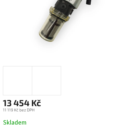
13 454 Kč
11 119 Kč bez DPH
Měrná
Skladem
cena: