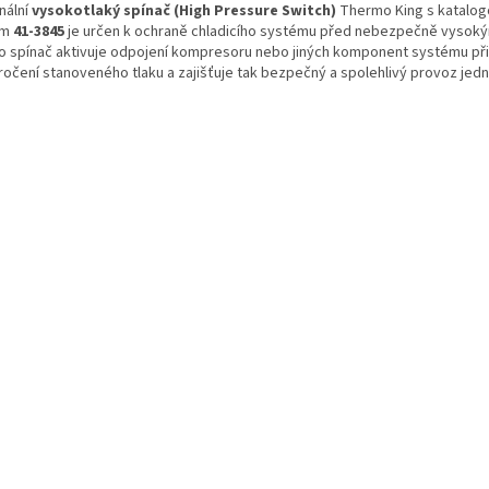
nální
vysokotlaký spínač (High Pressure Switch)
Thermo King s katalo
em
41-3845
je určen k ochraně chladicího systému před nebezpečně vysoký
o spínač aktivuje odpojení kompresoru nebo jiných komponent systému při
ročení stanoveného tlaku a zajišťuje tak bezpečný a spolehlivý provoz jedn