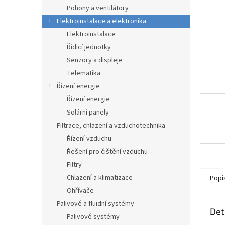
n
Pohony a ventilátory
e
Elektroinstalace a elektronika
l
Elektroinstalace
Řídicí jednotky
Senzory a displeje
Telematika
Řízení energie
Řízení energie
Solární panely
Filtrace, chlazení a vzduchotechnika
Řízení vzduchu
Řešení pro čištění vzduchu
Filtry
Chlazení a klimatizace
Popi
Ohřívače
Palivové a fluidní systémy
Det
Palivové systémy