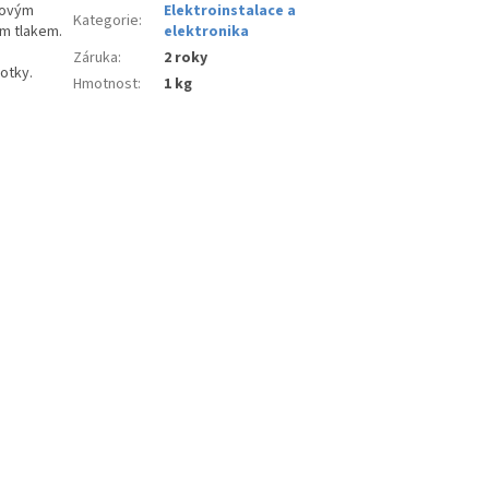
govým
Elektroinstalace a
Kategorie
:
m tlakem.
elektronika
Záruka
:
2 roky
otky.
Hmotnost
:
1 kg