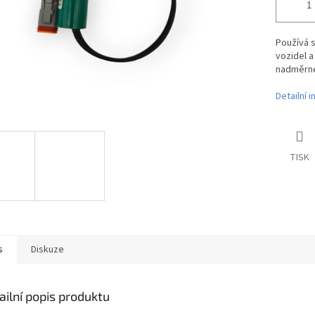
Používá s
vozidel a
nadměrné
Detailní 
TISK
s
Diskuze
ailní popis produktu