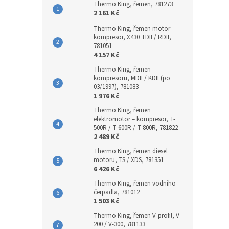
Thermo King, řemen, 781273
2 161 Kč
Thermo King, řemen motor –
kompresor, X430 TDII / RDII,
781051
4 157 Kč
Thermo King, řemen
kompresoru, MDII / KDII (po
03/1997), 781083
1 976 Kč
Thermo King, řemen
elektromotor – kompresor, T-
500R / T-600R / T-800R, 781822
2 489 Kč
Thermo King, řemen diesel
motoru, TS / XDS, 781351
6 426 Kč
Thermo King, řemen vodního
čerpadla, 781012
1 503 Kč
Thermo King, řemen V-profil, V-
200 / V-300, 781133