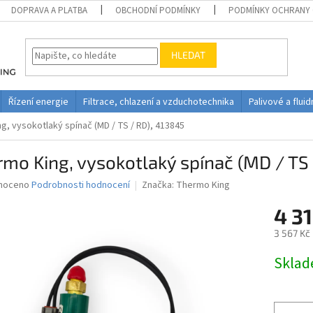
DOPRAVA A PLATBA
OBCHODNÍ PODMÍNKY
PODMÍNKY OCHRANY 
HLEDAT
Řízení energie
Filtrace, chlazení a vzduchotechnika
Palivové a flui
g, vysokotlaký spínač (MD / TS / RD), 413845
mo King, vysokotlaký spínač (MD / TS
né
noceno
Podrobnosti hodnocení
Značka:
Thermo King
ní
4 31
u
3 567 Kč
Měrná
Skla
cena:
ek.