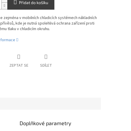
Přidat do košíku
e zejména v mobilních chladicích systémech nákladních
 přívěsů, kde je nutná spolehlivá ochrana zařízení proti
mu tlaku v chladicím okruhu.
informace
ZEPTAT SE
SDÍLET
Doplňkové parametry