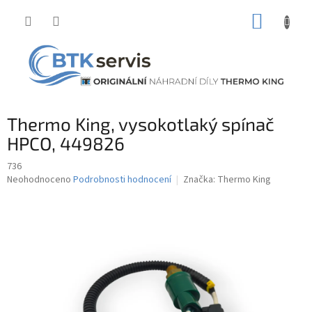
Přejít
NÁKUP
na
obsah
KOŠÍK
Thermo King, vysokotlaký spínač
HPCO, 449826
736
Průměrné
Neohodnoceno
Podrobnosti hodnocení
Značka:
Thermo King
hodnocení
produktu
je
0,0
z
5
hvězdiček.