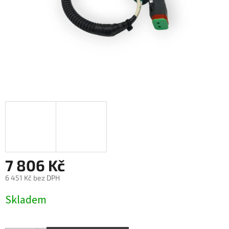
7 806 Kč
6 451 Kč bez DPH
Měrná
Skladem
cena: