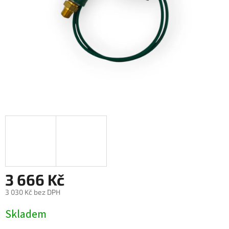
3 666 Kč
3 030 Kč bez DPH
Měrná
Skladem
cena: