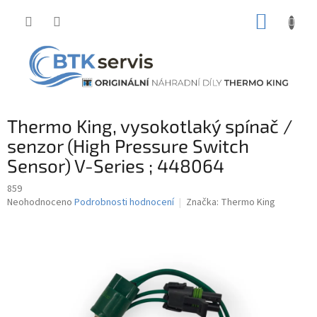
Přejít
NÁKUP
na
obsah
KOŠÍK
Thermo King, vysokotlaký spínač /
senzor (High Pressure Switch
Sensor) V-Series ; 448064
859
Průměrné
Neohodnoceno
Podrobnosti hodnocení
Značka:
Thermo King
hodnocení
produktu
je
0,0
z
5
hvězdiček.