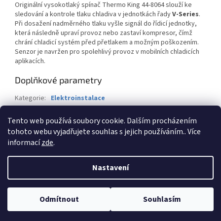
Originální vysokotlaký spínač Thermo King 44-8064 slouží ke
sledování a kontrole tlaku chladiva v jednotkách řady
V-Series
.
Při dosažení nadměrného tlaku vyšle signál do řídicí jednotky,
která následně upraví provoz nebo zastaví kompresor, čímž
chrání chladicí systém před přetlakem a možným poškozením.
Senzor je navržen pro spolehlivý provoz v mobilních chladicích
aplikacích.
Doplňkové parametry
Kategorie
:
Elektroinstalace
Záruka
:
2 roky
Tento web používá soubory cookie. Dalším procházením
Hmotnost
:
1 kg
tohoto webu vyjadřujete souhlas s jejich používáním.. Více
informací
zde
.
Z
á
Nastavení
Vytvořil Shoptet
p
a
t
Odmítnout
Souhlasím
Copyright 2026
BTK-Servis CZ s.r.o.
. Všechna práva vyhrazena.
í