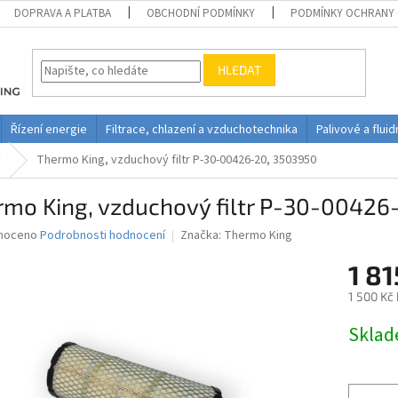
DOPRAVA A PLATBA
OBCHODNÍ PODMÍNKY
PODMÍNKY OCHRANY 
HLEDAT
Řízení energie
Filtrace, chlazení a vzduchotechnika
Palivové a flui
y
Thermo King, vzduchový filtr P-30-00426-20, 3503950
rmo King, vzduchový filtr P-30-00426
né
noceno
Podrobnosti hodnocení
Značka:
Thermo King
ní
1 81
u
1 500 Kč
Měrná
Skla
cena:
ek.