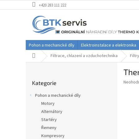
Přejít
+420 283 111 222
na
obsah
Pohon a mechanické díly
Elektroinstalace a elektronika
Domů
Filtrace, chlazení a vzduchotechnika
Filtr
P
The
o
Přeskočit
s
Průměr
Neohod
Kategorie
kategorie
t
hodnoce
r
produkt
Pohon a mechanické díly
a
je
Motory
0,0
n
z
Alternátory
n
5
í
Startéry
hvězdič
p
Řemeny
a
Kompresory