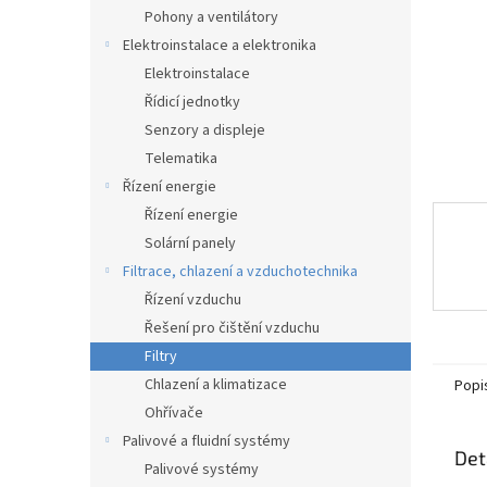
n
Pohony a ventilátory
e
Elektroinstalace a elektronika
l
Elektroinstalace
Řídicí jednotky
Senzory a displeje
Telematika
Řízení energie
Řízení energie
Solární panely
Filtrace, chlazení a vzduchotechnika
Řízení vzduchu
Řešení pro čištění vzduchu
Filtry
Chlazení a klimatizace
Popi
Ohřívače
Palivové a fluidní systémy
Det
Palivové systémy