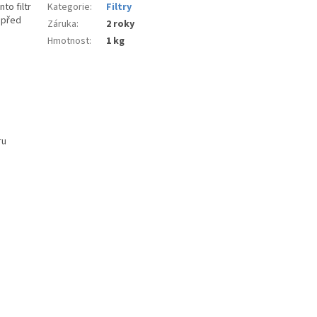
nto filtr
Kategorie
:
Filtry
 před
Záruka
:
2 roky
Hmotnost
:
1 kg
ru