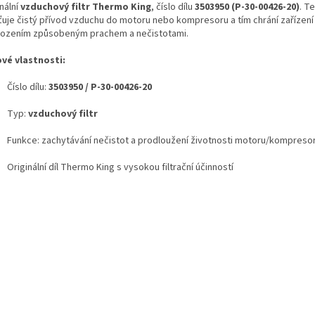
nální
vzduchový filtr Thermo King
, číslo dílu
3503950 (P-30-00426-20)
. Te
šťuje čistý přívod vzduchu do motoru nebo kompresoru a tím chrání zařízení
ozením způsobeným prachem a nečistotami.
ové vlastnosti:
Číslo dílu:
3503950 / P-30-00426-20
Typ:
vzduchový filtr
Funkce: zachytávání nečistot a prodloužení životnosti motoru/kompreso
Originální díl Thermo King s vysokou filtrační účinností