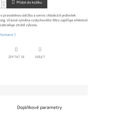
Přidat do košíku
o pravidelnou údržbu a servis chladicích jednotek
ng. Včasná výměna vzduchového filtru zajišťuje efektivní
zabraňuje ztrátě výkonu.
informace
ZEPTAT SE
SDÍLET
Doplňkové parametry