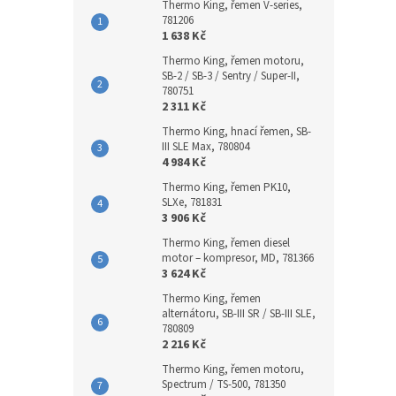
Thermo King, řemen V-series,
781206
1 638 Kč
Thermo King, řemen motoru,
SB-2 / SB-3 / Sentry / Super-II,
780751
2 311 Kč
Thermo King, hnací řemen, SB-
III SLE Max, 780804
4 984 Kč
Thermo King, řemen PK10,
SLXe, 781831
3 906 Kč
Thermo King, řemen diesel
motor – kompresor, MD, 781366
3 624 Kč
Thermo King, řemen
alternátoru, SB-III SR / SB-III SLE,
780809
2 216 Kč
Thermo King, řemen motoru,
Spectrum / TS-500, 781350