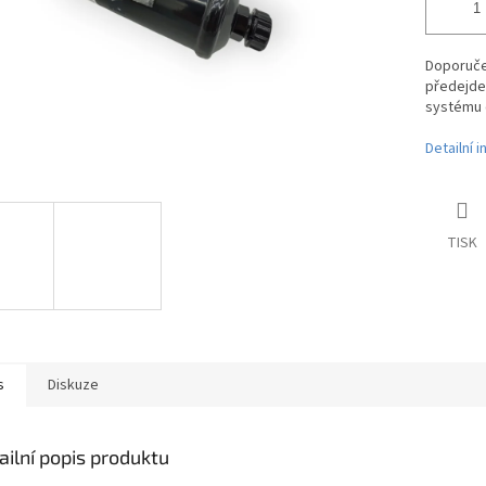
Doporučen
předejde
systému c
Detailní 
TISK
s
Diskuze
ailní popis produktu