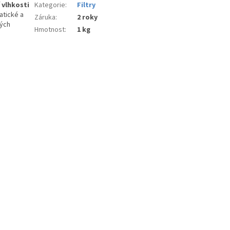
 vlhkosti
Kategorie
:
Filtry
atické a
Záruka
:
2 roky
ých
Hmotnost
:
1 kg