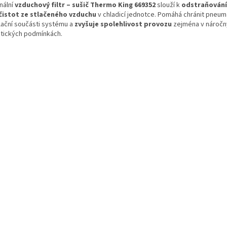
nální
vzduchový filtr – sušič Thermo King 669352
slouží k
odstraňování
čistot ze stlačeného vzduchu
v chladicí jednotce. Pomáhá chránit pneum
lační součásti systému a
zvyšuje spolehlivost provozu
zejména v náročn
atických podmínkách.