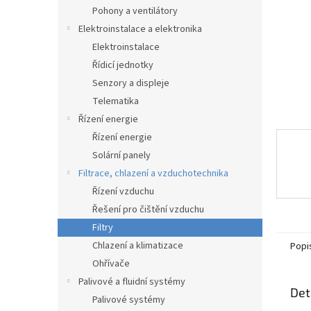
n
Pohony a ventilátory
e
Elektroinstalace a elektronika
l
Elektroinstalace
Řídicí jednotky
Senzory a displeje
Telematika
Řízení energie
Řízení energie
Solární panely
Filtrace, chlazení a vzduchotechnika
Řízení vzduchu
Řešení pro čištění vzduchu
Filtry
Chlazení a klimatizace
Popi
Ohřívače
Palivové a fluidní systémy
Det
Palivové systémy