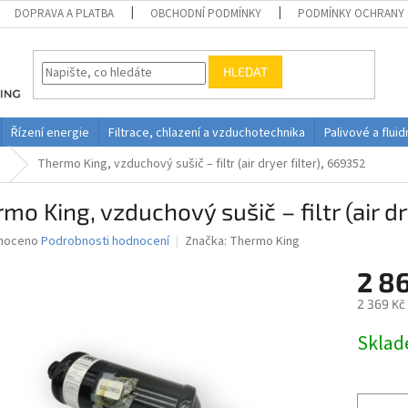
DOPRAVA A PLATBA
OBCHODNÍ PODMÍNKY
PODMÍNKY OCHRANY 
HLEDAT
Řízení energie
Filtrace, chlazení a vzduchotechnika
Palivové a flui
y
Thermo King, vzduchový sušič – filtr (air dryer filter), 669352
mo King, vzduchový sušič – filtr (air dr
né
noceno
Podrobnosti hodnocení
Značka:
Thermo King
ní
2 8
u
2 369 Kč
Měrná
Skla
cena:
ek.