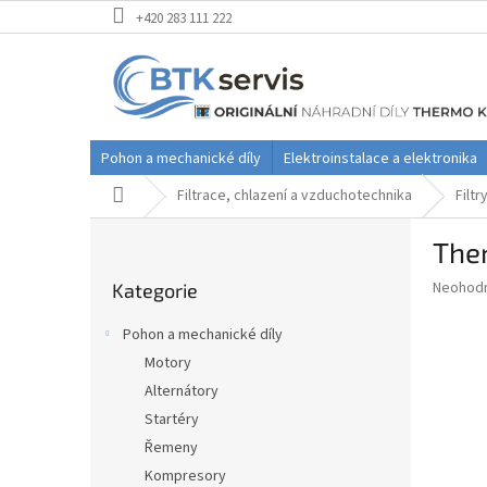
Přejít
+420 283 111 222
na
obsah
Pohon a mechanické díly
Elektroinstalace a elektronika
Domů
Filtrace, chlazení a vzduchotechnika
Filtr
P
Ther
o
Přeskočit
s
Průměr
Neohod
Kategorie
kategorie
t
hodnoce
r
produkt
Pohon a mechanické díly
a
je
Motory
0,0
n
z
Alternátory
n
5
í
Startéry
hvězdič
p
Řemeny
a
Kompresory