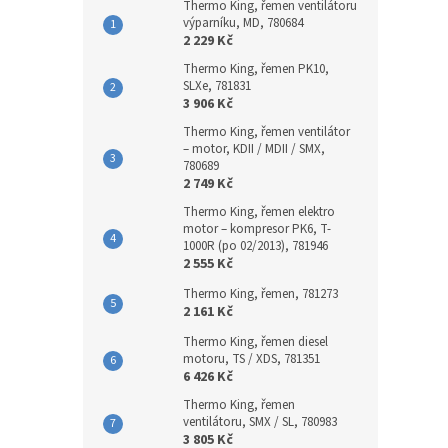
Thermo King, řemen ventilátoru
výparníku, MD, 780684
2 229 Kč
Thermo King, řemen PK10,
SLXe, 781831
3 906 Kč
Thermo King, řemen ventilátor
– motor, KDII / MDII / SMX,
780689
2 749 Kč
Thermo King, řemen elektro
motor – kompresor PK6, T-
1000R (po 02/2013), 781946
2 555 Kč
Thermo King, řemen, 781273
2 161 Kč
Thermo King, řemen diesel
motoru, TS / XDS, 781351
6 426 Kč
Thermo King, řemen
ventilátoru, SMX / SL, 780983
3 805 Kč