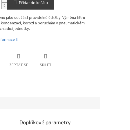
Přidat do košíku
o jako součást pravidelné údržby. Výměna filtru
 kondenzaci, korozi a poruchám v pneumatickém
hladicí jednotky.
informace
ZEPTAT SE
SDÍLET
Doplňkové parametry