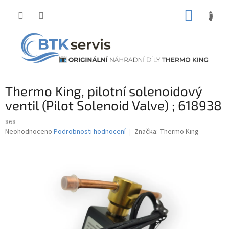
Přejít
NÁKUP
na
obsah
KOŠÍK
Thermo King, pilotní solenoidový
ventil (Pilot Solenoid Valve) ; 618938
868
Průměrné
Neohodnoceno
Podrobnosti hodnocení
Značka:
Thermo King
hodnocení
produktu
je
0,0
z
5
hvězdiček.