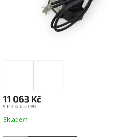
11 063 Kč
9 143 Kč bez DPH
Měrná
Skladem
cena: