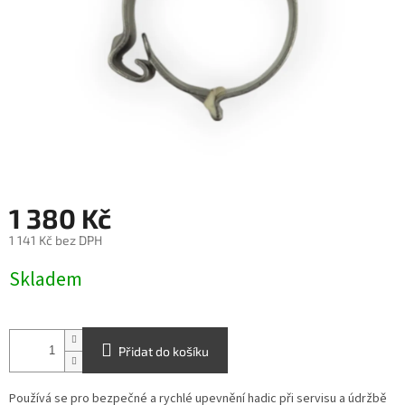
1 380 Kč
1 141 Kč bez DPH
Měrná
Skladem
cena:
Přidat do košíku
Používá se pro bezpečné a rychlé upevnění hadic při servisu a údržbě