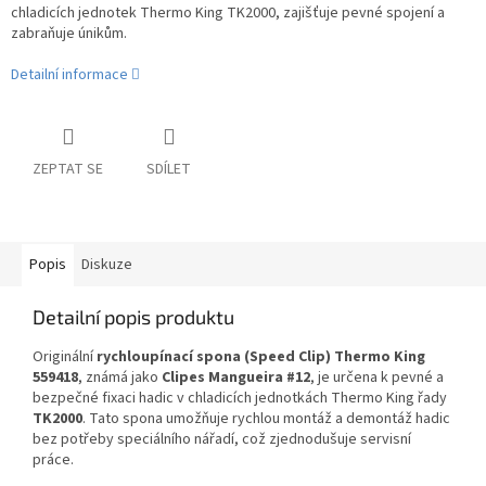
chladicích jednotek Thermo King TK2000, zajišťuje pevné spojení a
zabraňuje únikům.
Detailní informace
ZEPTAT SE
SDÍLET
Popis
Diskuze
Detailní popis produktu
Originální
rychloupínací spona (Speed Clip) Thermo King
559418
, známá jako
Clipes Mangueira #12
, je určena k pevné a
bezpečné fixaci hadic v chladicích jednotkách Thermo King řady
TK2000
. Tato spona umožňuje rychlou montáž a demontáž hadic
bez potřeby speciálního nářadí, což zjednodušuje servisní
práce.