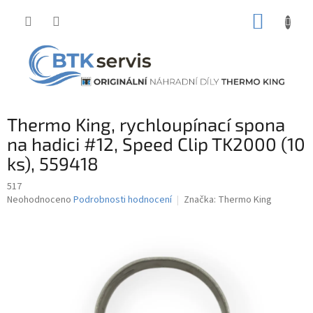
Přejít
NÁKUP
na
obsah
KOŠÍK
Thermo King, rychloupínací spona
na hadici #12, Speed Clip TK2000 (10
ks), 559418
517
Průměrné
Neohodnoceno
Podrobnosti hodnocení
Značka:
Thermo King
hodnocení
produktu
je
0,0
z
5
hvězdiček.