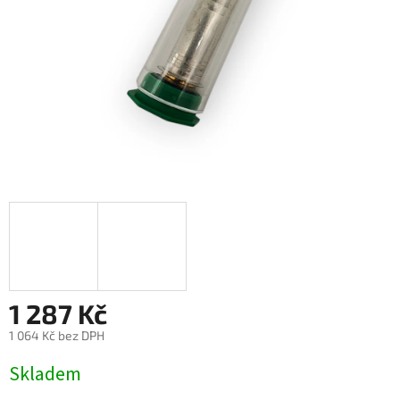
1 287 Kč
1 064 Kč bez DPH
Měrná
Skladem
cena: