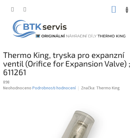
Přejít
NÁKUP
na
obsah
KOŠÍK
Thermo King, tryska pro expanzní
ventil (Orifice for Expansion Valve) ;
611261
898
Průměrné
Neohodnoceno
Podrobnosti hodnocení
Značka:
Thermo King
hodnocení
produktu
je
0,0
z
5
hvězdiček.