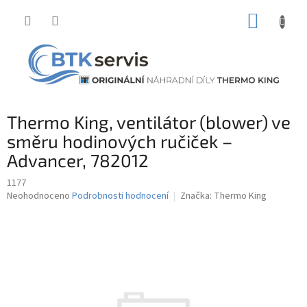
Přejít
NÁKUP
na
obsah
KOŠÍK
Thermo King, ventilátor (blower) ve
směru hodinových ručiček –
Advancer, 782012
1177
Průměrné
Neohodnoceno
Podrobnosti hodnocení
Značka:
Thermo King
hodnocení
produktu
je
0,0
z
5
hvězdiček.