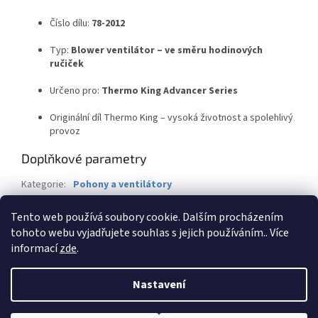
Číslo dílu:
78-2012
Typ:
Blower ventilátor – ve směru hodinových
ručiček
Určeno pro:
Thermo King Advancer Series
Originální díl Thermo King – vysoká životnost a spolehlivý
provoz
Doplňkové parametry
Kategorie
:
Pohony a ventilátory
Záruka
:
2 roky
Tento web používá soubory cookie. Dalším procházením
Hmotnost
:
1 kg
tohoto webu vyjadřujete souhlas s jejich používáním.. Více
informací
zde
.
Z
á
Nastavení
Vytvořil Shoptet
p
a