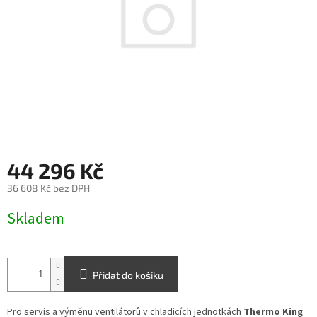
44 296 Kč
36 608 Kč bez DPH
Měrná
Skladem
cena:
Přidat do košíku
Pro servis a výměnu ventilátorů v chladicích jednotkách
Thermo King