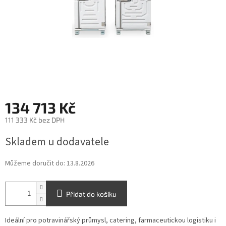
134 713 Kč
111 333 Kč bez DPH
Měrná
Skladem u dodavatele
cena:
Můžeme doručit do:
13.8.2026
Přidat do košíku
Ideální pro potravinářský průmysl, catering, farmaceutickou logistiku i