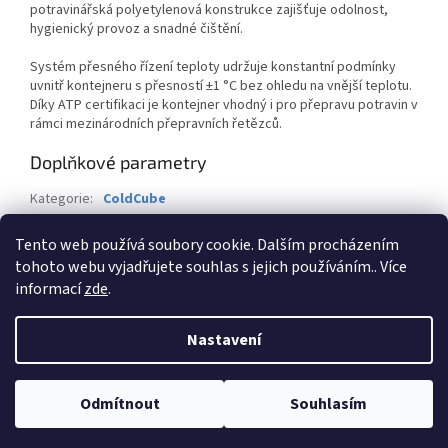
potravinářská polyetylenová konstrukce zajišťuje odolnost,
hygienický provoz a snadné čištění.
Systém přesného řízení teploty udržuje konstantní podmínky
uvnitř kontejneru s přesností ±1 °C bez ohledu na vnější teplotu.
Díky ATP certifikaci je kontejner vhodný i pro přepravu potravin v
rámci mezinárodních přepravních řetězců.
Doplňkové parametry
Kategorie
:
ColdCube
Záruka
:
2 roky
Tento web používá soubory cookie. Dalším procházením
Hmotnost
:
145 kg
tohoto webu vyjadřujete souhlas s jejich používáním.. Více
informací
zde
.
Z
á
Nastavení
Vytvořil Shoptet
p
a
t
Odmítnout
Souhlasím
Copyright 2026
BTK-Servis CZ s.r.o.
. Všechna práva vyhrazena.
í