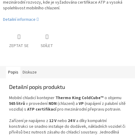
mezinárodní rozvozy, kde je vyžadována certifikace ATP a vysoká
spolehlivost mobilního chlazení.
Detailní informace
ZEPTAT SE
SDÍLET
Popis
Diskuze
Detailní popis produktu
Mobilní chladicí kontejner
Thermo King ColdCube™
o objemu
565 litrů
v provedení
NDN
(chlazení) a
VP
(napájení z palubní sítě
vozidla) s
ATP certifikací
pro mezinárodní přepravu potravin.
Zařízení je napájeno z
12 V
nebo
24 V
a díky kompaktní
konstrukci se snadno instaluje do dodávek, nákladních vozidel či
přívěsů bez nutnosti zásahu do chladicí soustavy. Jednodílná