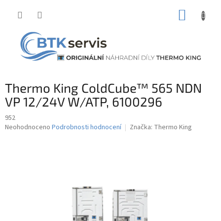
Přejít
NÁKUP
na
obsah
KOŠÍK
Thermo King ColdCube™ 565 NDN
VP 12/24V W/ATP, 6100296
952
Průměrné
Neohodnoceno
Podrobnosti hodnocení
Značka:
Thermo King
hodnocení
produktu
je
0,0
z
5
hvězdiček.