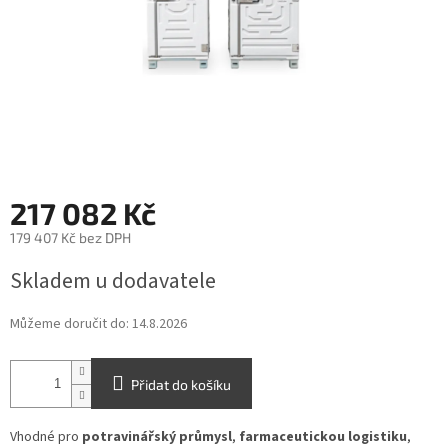
217 082 Kč
179 407 Kč bez DPH
Měrná
Skladem u dodavatele
cena:
Můžeme doručit do:
14.8.2026
Přidat do košíku
Vhodné pro
potravinářský průmysl
,
farmaceutickou logistiku
,