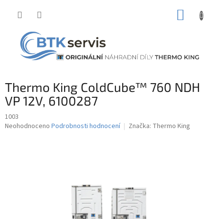
Přejít
NÁKUP
na
obsah
KOŠÍK
Thermo King ColdCube™ 760 NDH
VP 12V, 6100287
1003
Průměrné
Neohodnoceno
Podrobnosti hodnocení
Značka:
Thermo King
hodnocení
produktu
je
0,0
z
5
hvězdiček.