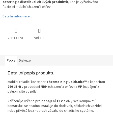
catering
a
distribuci citlivých produktů
, kde je vyžadováno
flexibilní mobilní chlazení i ohřev.
Detailní informace
ZEPTAT SE
SDÍLET
Popis
Diskuze
Detailní popis produktu
Mobilní chladicí kontejner
Thermo King ColdCube™
s kapacitou
760 litrů
v provedení
NDH
(chlazení a ohřev) a
VP
(napájení z
palubní sítě vozidla).
Zařízení je určeno pro
napájení 12 V
a díky své kompaktní
konstrukci se snadno instaluje do dodávek, nákladních vozidel
nebo přívěsů bez nutnosti zásahu do chladicího systému.