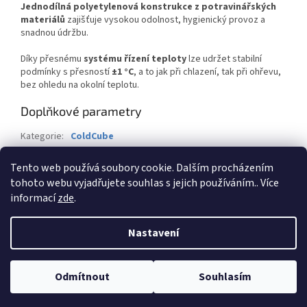
Jednodílná polyetylenová konstrukce z potravinářských
materiálů
zajišťuje vysokou odolnost, hygienický provoz a
snadnou údržbu.
Díky přesnému
systému řízení teploty
lze udržet stabilní
podmínky s přesností
±1 °C
, a to jak při chlazení, tak při ohřevu,
bez ohledu na okolní teplotu.
Doplňkové parametry
Kategorie
:
ColdCube
Záruka
:
2 roky
Tento web používá soubory cookie. Dalším procházením
Hmotnost
:
157 kg
tohoto webu vyjadřujete souhlas s jejich používáním.. Více
informací
zde
.
Z
á
Nastavení
Vytvořil Shoptet
p
a
t
Odmítnout
Souhlasím
Copyright 2026
BTK-Servis CZ s.r.o.
. Všechna práva vyhrazena.
í