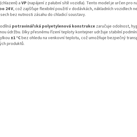
(chlazení) a
VP
(napájení z palubní sítě vozidla). Tento model je určen pro n
bo 24 V
, což zajišťuje flexibilní použití v dodávkách, nákladních vozidlech 
ěsech bez nutnosti zásahu do chladicí soustavy.
odílná
potravinářská polyetylenová konstrukce
zaručuje odolnost, hy
nou údržbu. Díky přesnému řízení teploty kontejner udržuje stabilní podmín
ylkou
±1 °C
bez ohledu na venkovní teplotu, což umožňuje bezpečný trans
vých produktů.