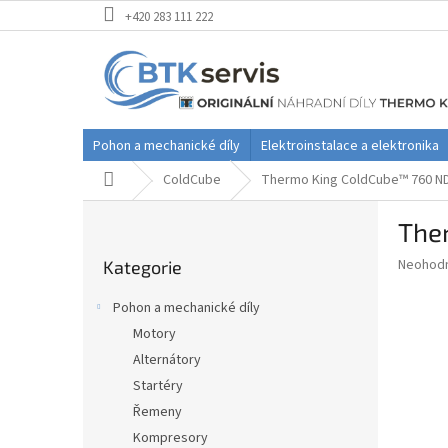
Přejít
+420 283 111 222
na
obsah
Pohon a mechanické díly
Elektroinstalace a elektronika
Domů
ColdCube
Thermo King ColdCube™ 760 ND
P
The
o
Přeskočit
s
Průměr
Neohod
Kategorie
kategorie
t
hodnoce
r
produkt
Pohon a mechanické díly
a
je
Motory
0,0
n
z
Alternátory
n
5
í
Startéry
hvězdič
p
Řemeny
a
Kompresory