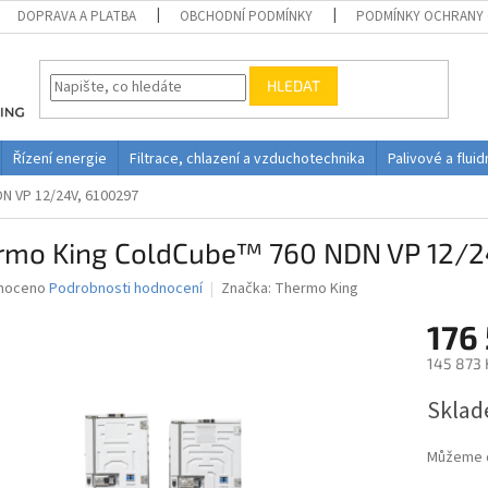
DOPRAVA A PLATBA
OBCHODNÍ PODMÍNKY
PODMÍNKY OCHRANY 
HLEDAT
Řízení energie
Filtrace, chlazení a vzduchotechnika
Palivové a flui
N VP 12/24V, 6100297
rmo King ColdCube™ 760 NDN VP 12/2
né
noceno
Podrobnosti hodnocení
Značka:
Thermo King
ní
176
u
145 873 
Měrná
Sklad
cena:
ek.
Můžeme d