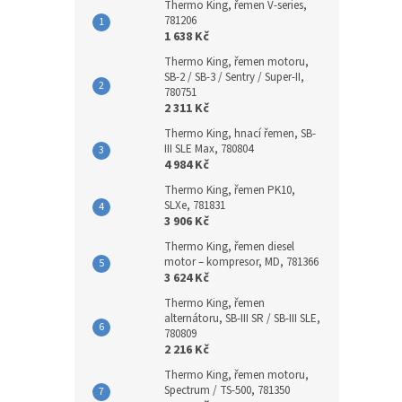
Thermo King, řemen V-series,
781206
1 638 Kč
Thermo King, řemen motoru,
SB-2 / SB-3 / Sentry / Super-II,
780751
2 311 Kč
Thermo King, hnací řemen, SB-
III SLE Max, 780804
4 984 Kč
Thermo King, řemen PK10,
SLXe, 781831
3 906 Kč
Thermo King, řemen diesel
motor – kompresor, MD, 781366
3 624 Kč
Thermo King, řemen
alternátoru, SB-III SR / SB-III SLE,
780809
2 216 Kč
Thermo King, řemen motoru,
Spectrum / TS-500, 781350