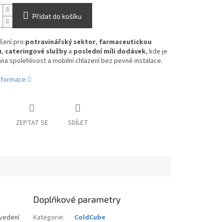
Přidat do košíku
ešení pro
potravinářský sektor
,
farmaceutickou
u
,
cateringové služby
a
poslední míli dodávek
, kde je
a spolehlivost a mobilní chlazení bez pevné instalace.
informace
ZEPTAT SE
SDÍLET
Doplňkové parametry
vedení
Kategorie
:
ColdCube