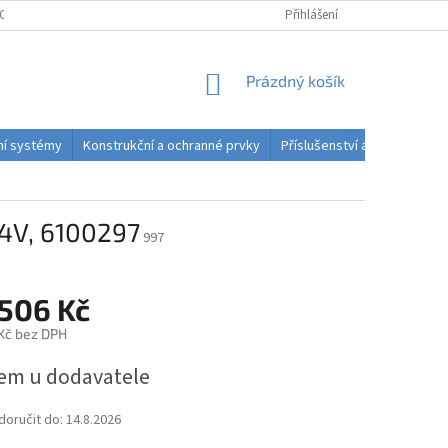
OSOBNÍCH ÚDAJŮ
PODMÍNKY ODSTOUPENÍ OD SMLOUVY DO 14 DNŮ
Přihlášení
NÁKUPNÍ
Prázdný košík
KOŠÍK
dní systémy
Konstrukční a ochranné prvky
Příslušenství a spotřební ma
4V, 6100297
997
 506 Kč
Kč bez DPH
em u dodavatele
oručit do:
14.8.2026