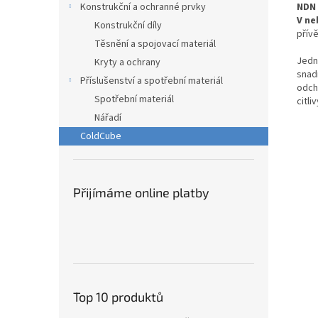
Konstrukční a ochranné prvky
NDN
V ne
Konstrukční díly
přív
Těsnění a spojovací materiál
Jedn
Kryty a ochrany
snad
Příslušenství a spotřební materiál
odch
Spotřební materiál
citli
Nářadí
ColdCube
Přijímáme online platby
Top 10 produktů