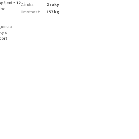
apájení z
12
Záruka
:
2 roky
nebo
Hmotnost
:
157 kg
gienu a
ky s
port