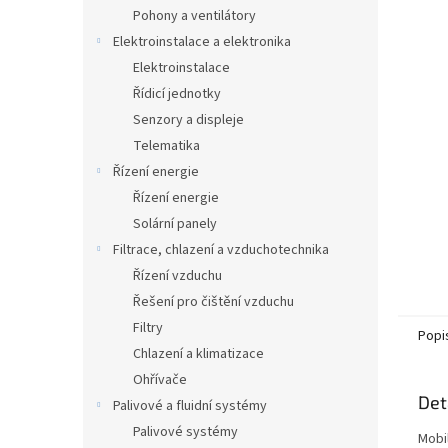
n
Pohony a ventilátory
e
Elektroinstalace a elektronika
l
Elektroinstalace
Řídicí jednotky
Senzory a displeje
Telematika
Řízení energie
Řízení energie
Solární panely
Filtrace, chlazení a vzduchotechnika
Řízení vzduchu
Řešení pro čištění vzduchu
Filtry
Popi
Chlazení a klimatizace
Ohřívače
Det
Palivové a fluidní systémy
Palivové systémy
Mobil