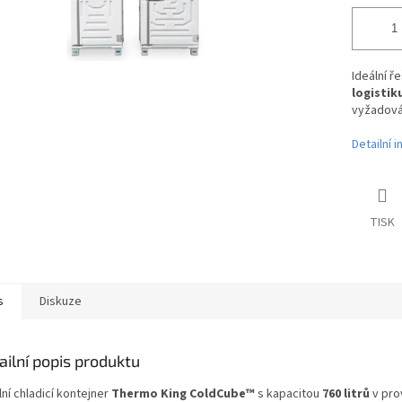
Ideální ř
logistik
vyžadován
Detailní 
TISK
s
Diskuze
ailní popis produktu
ní chladicí kontejner
Thermo King ColdCube™
s kapacitou
760 litrů
v pro